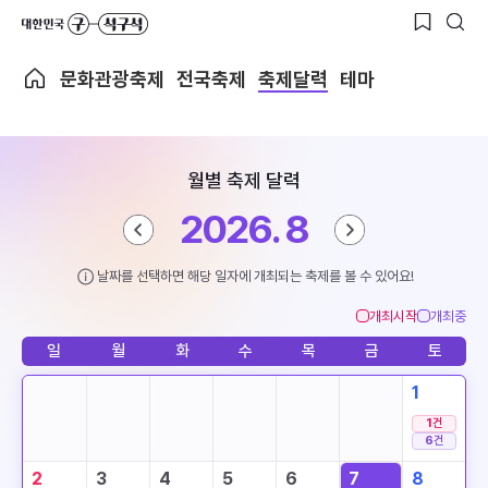
문화관광축제
전국축제
축제달력
테마
월별 축제 달력
2026. 8
날짜를 선택하면 해당 일자에 개최되는 축제를 볼 수 있어요!
개최시작
개최중
일
월
화
수
목
금
토
1
1
건
6
건
2
3
4
5
6
7
8