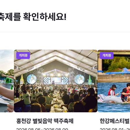
축제를 확인하세요!
개최중
개최중
홍천강 별빛음악 맥주축제
한강페스티벌