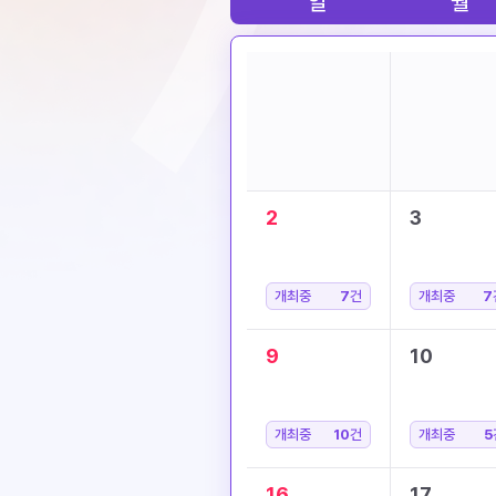
일
월
2
3
개최중
7
건
개최중
7
9
10
개최중
10
건
개최중
5
16
17