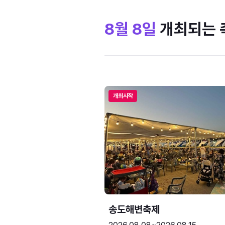
8월 8일
개최되는 
개최시작
송도해변축제