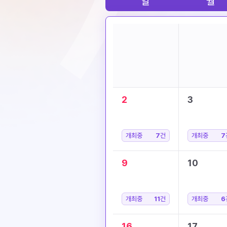
일
월
2
3
개최중
7
건
개최중
7
9
10
개최중
11
건
개최중
6
16
17