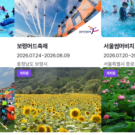
보령머드축제
서울썸머비치
2026.07.24~2026.08.09
2026.07.20~2
충청남도 보령시
서울특별시 종로
개최중
개최중