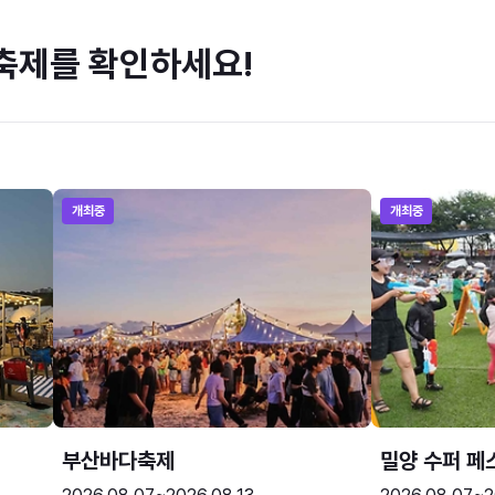
축제를 확인하세요!
개최중
개최중
부산바다축제
밀양 수퍼 페