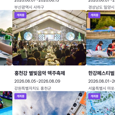
2026.08.07~2026.08.13
2026.08.07~2
부산광역시 사하구
경상남도 밀양시
개최중
개최중
홍천강 별빛음악 맥주축제
한강페스티벌
2026.08.05~2026.08.09
2026.08.01~2
강원특별자치도 홍천군
서울특별시 마포
개최중
개최중