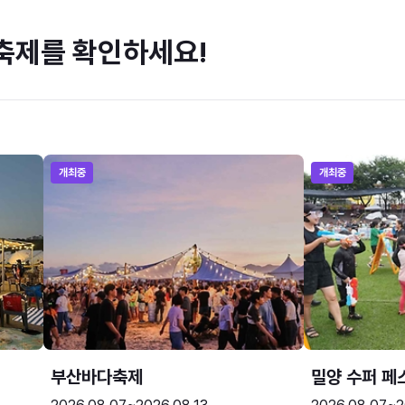
축제를 확인하세요!
개최중
개최중
부산바다축제
밀양 수퍼 페