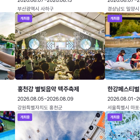
2026.08.07~2026.08.13
2026.08.07~2
부산광역시 사하구
경상남도 밀양시
개최중
개최중
홍천강 별빛음악 맥주축제
한강페스티벌
2026.08.05~2026.08.09
2026.08.01~2
강원특별자치도 홍천군
서울특별시 마포
개최중
개최중