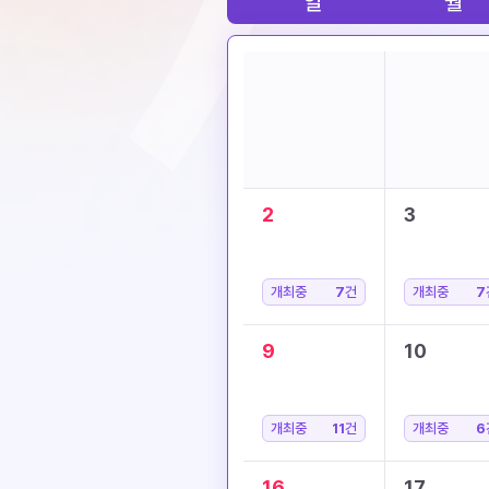
일
월
2
3
개최중
7
건
개최중
7
9
10
개최중
11
건
개최중
6
16
17