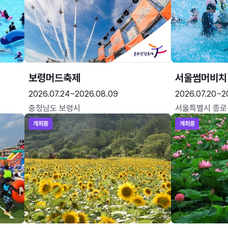
보령머드축제
서울썸머비치
2026.07.24~2026.08.09
2026.07.20~2
충청남도 보령시
서울특별시 종로
개최중
개최중