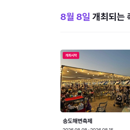
8월 8일
개최되는 
개최시작
송도해변축제