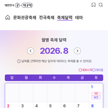
문화관광축제
전국축제
축제달력
테마
월별 축제 달력
2026. 8
날짜를 선택하면 해당 일자에 개최되는 축제를 볼 수 있어요!
개최시작
개최중
일
월
화
수
목
금
토
1
1
건
6
건
2
3
4
5
6
7
8