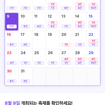
1
건
2
건
1
건
7
건
7
건
7
건
7
건
8
건
8
건
10
건
9
10
11
12
13
14
15
1
건
4
건
1
건
11
건
6
건
6
건
6
건
7
건
6
건
10
건
16
17
18
19
20
21
22
1
건
9
건
3
건
1
건
1
건
1
건
23
24
25
26
27
28
29
4
건
5
건
2
건
2
건
1
건
1
건
1
건
1
건
5
건
10
건
30
31
8
건
3
건
8월 9일
개최되는 축제를 확인하세요!