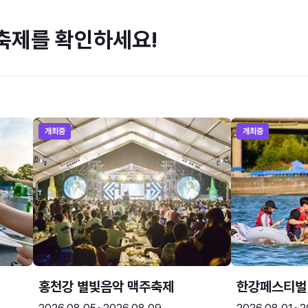
축제를 확인하세요!
개최중
개최중
홍천강 별빛음악 맥주축제
한강페스티벌