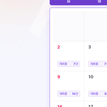
일
월
2
3
개최중
7
건
개최중
7
9
10
개최중
10
건
개최중
5
16
17