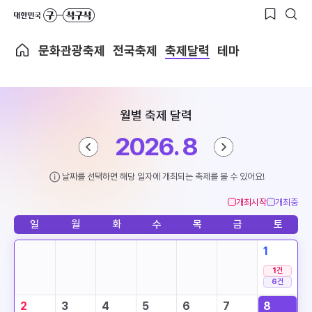
문화관광축제
전국축제
축제달력
테마
월별 축제 달력
2026. 8
날짜를 선택하면 해당 일자에 개최되는 축제를 볼 수 있어요!
개최시작
개최중
일
월
화
수
목
금
토
1
1
건
6
건
2
3
4
5
6
7
8