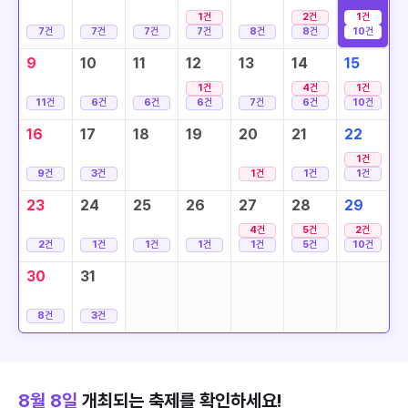
1
건
2
건
1
건
7
건
7
건
7
건
7
건
8
건
8
건
10
건
9
10
11
12
13
14
15
1
건
4
건
1
건
11
건
6
건
6
건
6
건
7
건
6
건
10
건
16
17
18
19
20
21
22
1
건
9
건
3
건
1
건
1
건
1
건
23
24
25
26
27
28
29
4
건
5
건
2
건
2
건
1
건
1
건
1
건
1
건
5
건
10
건
30
31
8
건
3
건
8월 8일
개최되는 축제를 확인하세요!