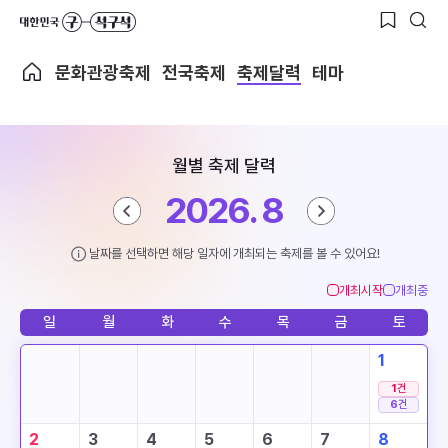
문화관광축제
전국축제
축제달력
테마
월별 축제 달력
2026. 8
날짜를 선택하면 해당 일자에 개최되는 축제를 볼 수 있어요!
개최시작
개최중
일
월
화
수
목
금
토
1
1
건
6
건
2
3
4
5
6
7
8