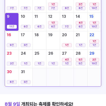
1
건
2
건
1
건
7
건
7
건
7
건
7
건
8
건
8
건
10
건
9
10
11
12
13
14
15
1
건
4
건
1
건
11
건
6
건
6
건
6
건
7
건
6
건
10
건
16
17
18
19
20
21
22
1
건
9
건
3
건
1
건
1
건
1
건
23
24
25
26
27
28
29
4
건
5
건
2
건
2
건
1
건
1
건
1
건
1
건
5
건
10
건
30
31
8
건
3
건
8월 9일
개최되는 축제를 확인하세요!