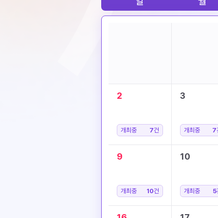
일
월
2
3
개최중
7
건
개최중
7
9
10
개최중
10
건
개최중
5
16
17