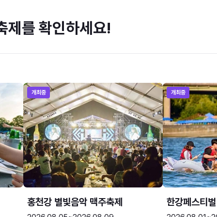
축제를 확인하세요!
개최중
개최중
홍천강 별빛음악 맥주축제
한강페스티벌