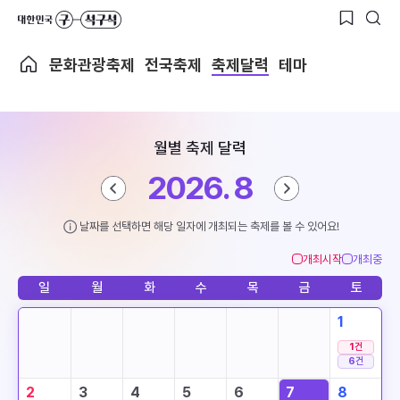
문화관광축제
전국축제
축제달력
테마
월별 축제 달력
2026. 8
날짜를 선택하면 해당 일자에 개최되는 축제를 볼 수 있어요!
개최시작
개최중
일
월
화
수
목
금
토
1
1
건
6
건
2
3
4
5
6
7
8