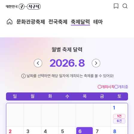
문화관광축제
전국축제
축제달력
테마
월별 축제 달력
2026. 8
날짜를 선택하면 해당 일자에 개최되는 축제를 볼 수 있어요!
개최시작
개최중
일
월
화
수
목
금
토
1
1
건
6
건
2
3
4
5
6
7
8