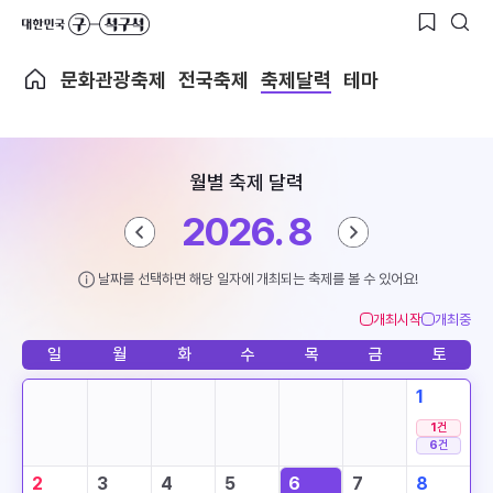
문화관광축제
전국축제
축제달력
테마
월별 축제 달력
2026. 8
날짜를 선택하면 해당 일자에 개최되는 축제를 볼 수 있어요!
개최시작
개최중
일
월
화
수
목
금
토
1
1
건
6
건
2
3
4
5
6
7
8