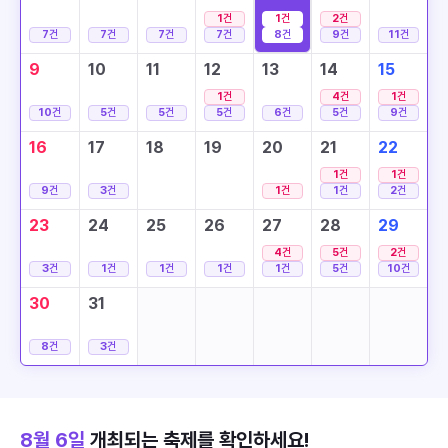
1
건
1
건
2
건
7
건
7
건
7
건
7
건
8
건
9
건
11
건
9
10
11
12
13
14
15
1
건
4
건
1
건
10
건
5
건
5
건
5
건
6
건
5
건
9
건
16
17
18
19
20
21
22
1
건
1
건
9
건
3
건
1
건
1
건
2
건
23
24
25
26
27
28
29
4
건
5
건
2
건
3
건
1
건
1
건
1
건
1
건
5
건
10
건
30
31
8
건
3
건
8월 6일
개최되는 축제를 확인하세요!