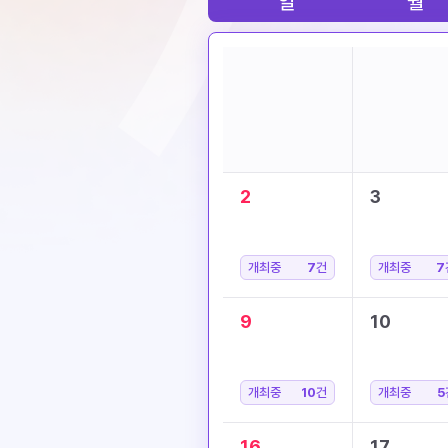
일
월
2
3
개최중
7
건
개최중
7
9
10
개최중
10
건
개최중
5
16
17