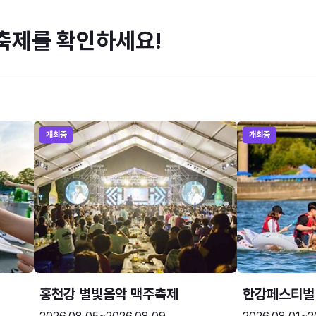
축제를 확인하세요!
개최중
개최중
홍천강 별빛음악 맥주축제
한강페스티벌