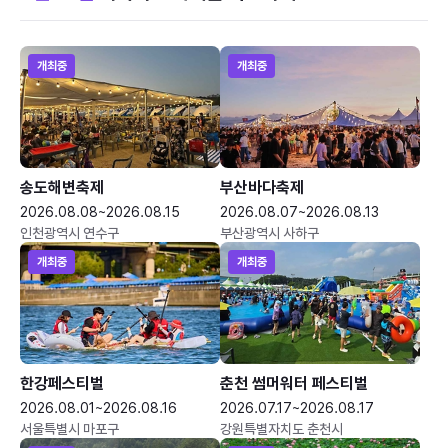
개최중
개최중
송도해변축제
부산바다축제
2026.08.08~2026.08.15
2026.08.07~2026.08.13
인천광역시 연수구
부산광역시 사하구
개최중
개최중
한강페스티벌
춘천 썸머워터 페스티벌
2026.08.01~2026.08.16
2026.07.17~2026.08.17
서울특별시 마포구
강원특별자치도 춘천시