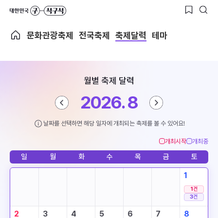
문화관광축제
전국축제
축제달력
테마
월별 축제 달력
2026. 8
날짜를 선택하면 해당 일자에 개최되는 축제를 볼 수 있어요!
개최시작
개최중
일
월
화
수
목
금
토
1
1
건
3
건
2
3
4
5
6
7
8