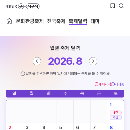
문화관광축제
전국축제
축제달력
테마
월별 축제 달력
2026. 8
날짜를 선택하면 해당 일자에 개최되는 축제를 볼 수 있어요!
개최시작
개최중
일
월
화
수
목
금
토
1
1
건
6
건
2
3
4
5
6
7
8