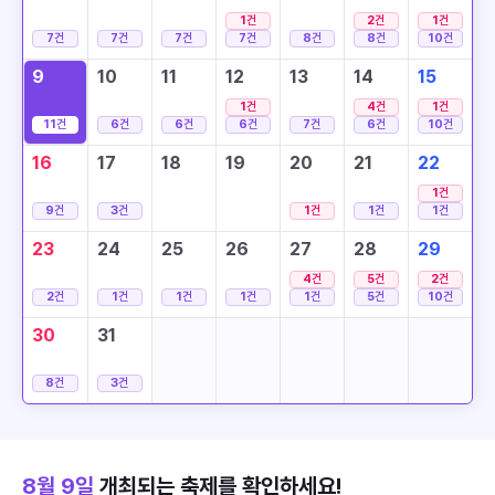
1
건
2
건
1
건
7
건
7
건
7
건
7
건
8
건
8
건
10
건
9
10
11
12
13
14
15
1
건
4
건
1
건
11
건
6
건
6
건
6
건
7
건
6
건
10
건
16
17
18
19
20
21
22
1
건
9
건
3
건
1
건
1
건
1
건
23
24
25
26
27
28
29
4
건
5
건
2
건
2
건
1
건
1
건
1
건
1
건
5
건
10
건
30
31
8
건
3
건
8월 9일
개최되는 축제를 확인하세요!