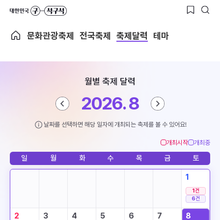
문화관광축제
전국축제
축제달력
테마
월별 축제 달력
2026. 8
날짜를 선택하면 해당 일자에 개최되는 축제를 볼 수 있어요!
개최시작
개최중
일
월
화
수
목
금
토
1
1
건
6
건
2
3
4
5
6
7
8