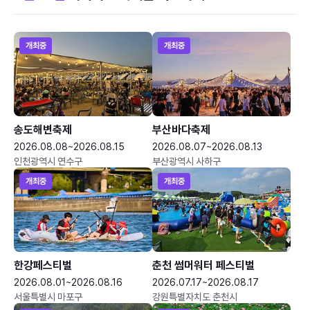
개최중
개최중
송도해변축제
부산바다축제
2026.08.08~2026.08.15
2026.08.07~2026.08.13
인천광역시 연수구
부산광역시 사하구
개최중
개최중
한강페스티벌
춘천 썸머워터 페스티벌
2026.08.01~2026.08.16
2026.07.17~2026.08.17
서울특별시 마포구
강원특별자치도 춘천시