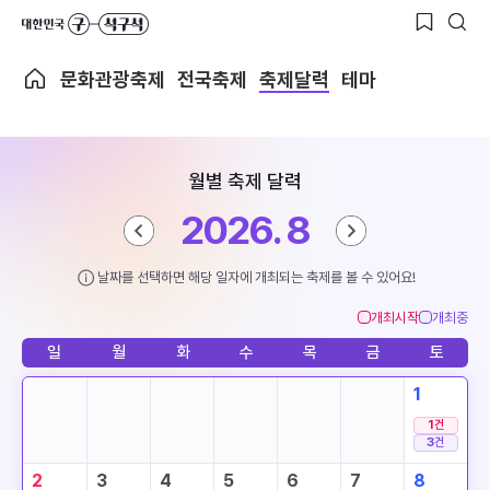
문화관광축제
전국축제
축제달력
테마
월별 축제 달력
2026. 8
날짜를 선택하면 해당 일자에 개최되는 축제를 볼 수 있어요!
개최시작
개최중
일
월
화
수
목
금
토
1
1
건
3
건
2
3
4
5
6
7
8