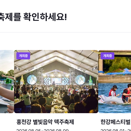
축제를 확인하세요!
개최중
개최중
홍천강 별빛음악 맥주축제
한강페스티벌