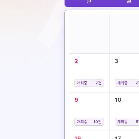
일
월
2
3
개최중
7
건
개최중
7
9
10
개최중
10
건
개최중
5
16
17