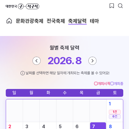
문화관광축제
전국축제
축제달력
테마
월별 축제 달력
2026. 8
날짜를 선택하면 해당 일자에 개최되는 축제를 볼 수 있어요!
개최시작
개최중
일
월
화
수
목
금
토
1
1
건
6
건
2
3
4
5
6
7
8