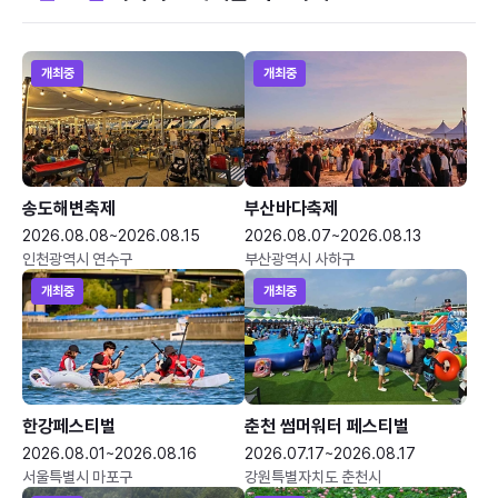
개최중
개최중
송도해변축제
부산바다축제
2026.08.08~2026.08.15
2026.08.07~2026.08.13
인천광역시 연수구
부산광역시 사하구
개최중
개최중
한강페스티벌
춘천 썸머워터 페스티벌
2026.08.01~2026.08.16
2026.07.17~2026.08.17
서울특별시 마포구
강원특별자치도 춘천시