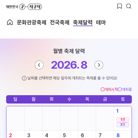
문화관광축제
전국축제
축제달력
테마
월별 축제 달력
2026. 8
날짜를 선택하면 해당 일자에 개최되는 축제를 볼 수 있어요!
개최시작
개최중
일
월
화
수
목
금
토
1
1
건
3
건
2
3
4
5
6
7
8