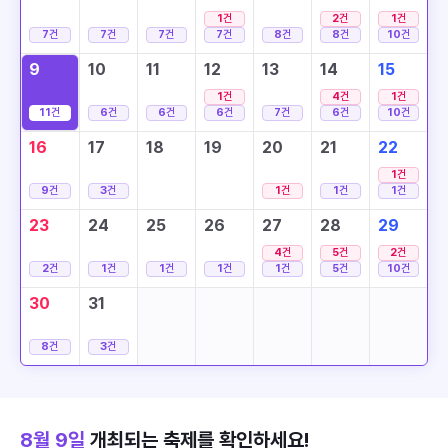
1
건
2
건
1
건
7
건
7
건
7
건
7
건
8
건
8
건
10
건
9
10
11
12
13
14
15
1
건
4
건
1
건
11
건
6
건
6
건
6
건
7
건
6
건
10
건
16
17
18
19
20
21
22
1
건
9
건
3
건
1
건
1
건
1
건
23
24
25
26
27
28
29
4
건
5
건
2
건
2
건
1
건
1
건
1
건
1
건
5
건
10
건
30
31
8
건
3
건
8월 9일
개최되는 축제를 확인하세요!