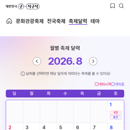
문화관광축제
전국축제
축제달력
테마
월별 축제 달력
2026. 8
날짜를 선택하면 해당 일자에 개최되는 축제를 볼 수 있어요!
개최시작
개최중
일
월
화
수
목
금
토
1
1
건
6
건
2
3
4
5
6
7
8