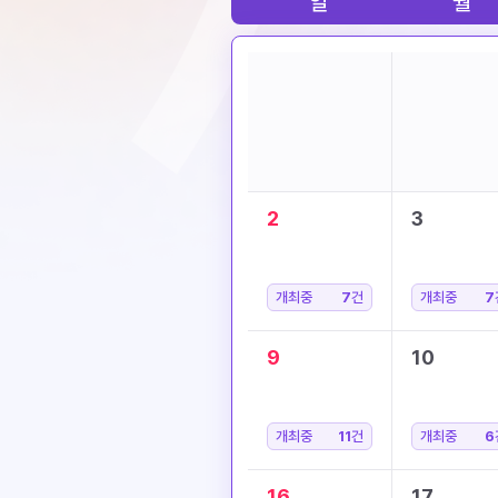
일
월
2
3
개최중
7
건
개최중
7
9
10
개최중
11
건
개최중
6
16
17