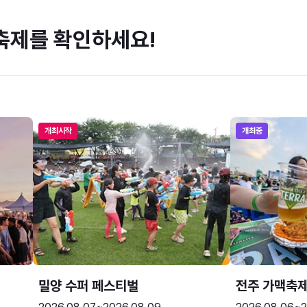
축제를 확인하세요!
개최시작
개최중
밀양 수퍼 페스티벌
전주 가맥축