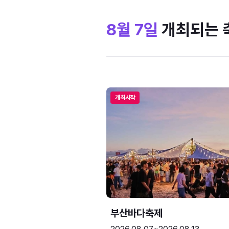
8월 7일
개최되는 
개최시작
부산바다축제