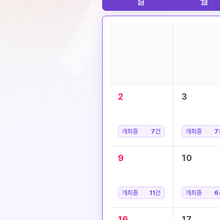
일
월
2
3
개최중
7
건
개최중
7
9
10
개최중
11
건
개최중
6
16
17