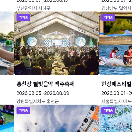
2026.08.07~2026.08.13
2026.08.07~2
부산광역시 사하구
경상남도 밀양시
개최중
개최중
홍천강 별빛음악 맥주축제
한강페스티벌
2026.08.05~2026.08.09
2026.08.01~2
강원특별자치도 홍천군
서울특별시 마포
개최중
개최중