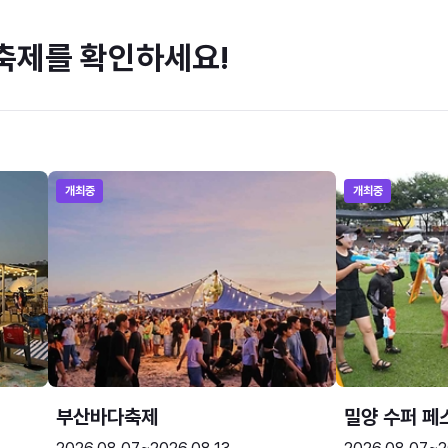
축제를 확인하세요!
개최중
개최중
부산바다축제
밀양 수퍼 페