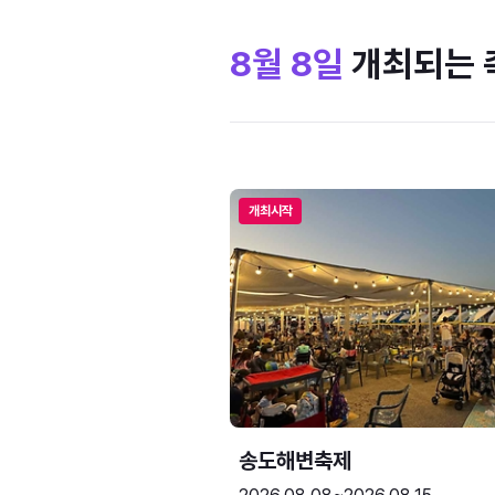
8월 8일
개최되는 
개최시작
송도해변축제