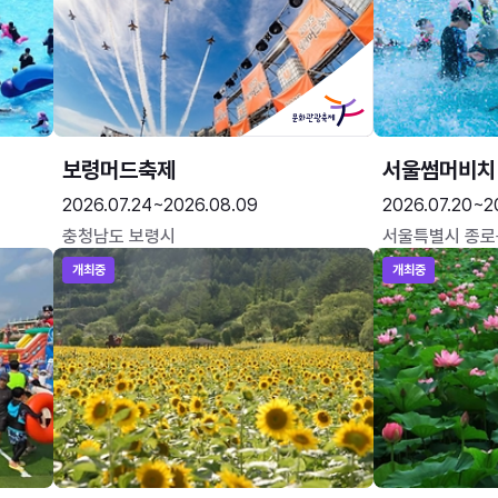
보령머드축제
서울썸머비치
2026.07.24~2026.08.09
2026.07.20~2
충청남도 보령시
서울특별시 종로
개최중
개최중