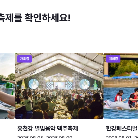
축제를 확인하세요!
개최중
개최중
홍천강 별빛음악 맥주축제
한강페스티벌