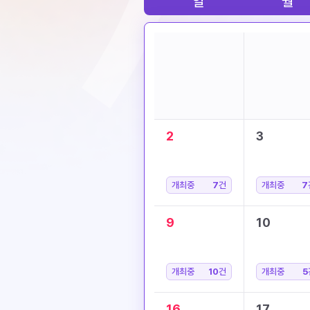
일
월
2
3
개최중
7
건
개최중
7
9
10
개최중
10
건
개최중
5
16
17