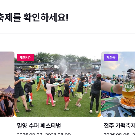
축제를 확인하세요!
개최시작
개최중
밀양 수퍼 페스티벌
전주 가맥축