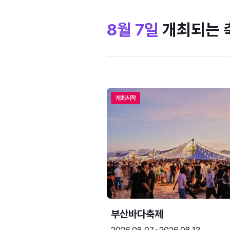
8월 7일
개최되는 
개최시작
부산바다축제