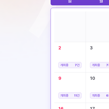
일
월
2
3
개최중
7
건
개최중
7
9
10
개최중
11
건
개최중
6
16
17