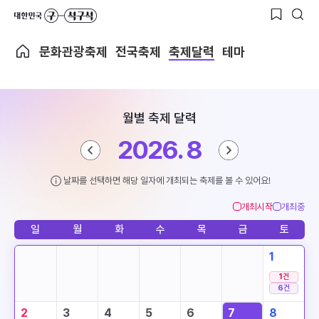
문화관광축제
전국축제
축제달력
테마
월별 축제 달력
2026. 8
날짜를 선택하면 해당 일자에 개최되는 축제를 볼 수 있어요!
개최시작
개최중
일
월
화
수
목
금
토
1
1
건
6
건
2
3
4
5
6
7
8