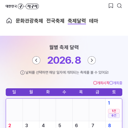
문화관광축제
전국축제
축제달력
테마
월별 축제 달력
2026. 8
날짜를 선택하면 해당 일자에 개최되는 축제를 볼 수 있어요!
개최시작
개최중
일
월
화
수
목
금
토
1
1
건
6
건
2
3
4
5
6
7
8