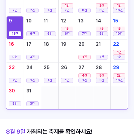
1
건
2
건
1
건
7
건
7
건
7
건
7
건
8
건
8
건
10
건
9
10
11
12
13
14
15
1
건
4
건
1
건
11
건
6
건
6
건
6
건
7
건
6
건
10
건
16
17
18
19
20
21
22
1
건
9
건
3
건
1
건
1
건
1
건
23
24
25
26
27
28
29
4
건
5
건
2
건
2
건
1
건
1
건
1
건
1
건
5
건
10
건
30
31
8
건
3
건
8월 9일
개최되는 축제를 확인하세요!