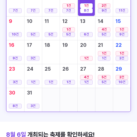
1
건
1
건
2
건
7
건
7
건
7
건
7
건
8
건
9
건
11
건
9
10
11
12
13
14
15
1
건
4
건
1
건
10
건
5
건
5
건
5
건
6
건
5
건
9
건
16
17
18
19
20
21
22
1
건
1
건
9
건
3
건
1
건
1
건
2
건
23
24
25
26
27
28
29
4
건
5
건
2
건
3
건
1
건
1
건
1
건
1
건
5
건
10
건
30
31
8
건
3
건
8월 6일
개최되는 축제를 확인하세요!