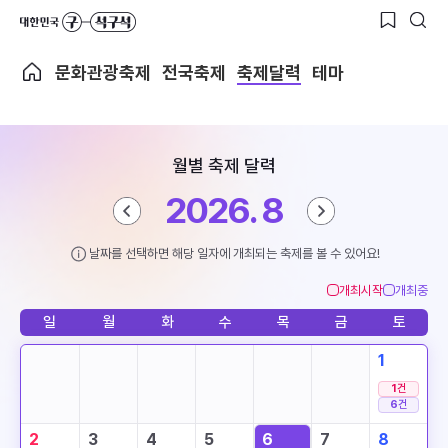
문화관광축제
전국축제
축제달력
테마
월별 축제 달력
2026. 8
날짜를 선택하면 해당 일자에 개최되는 축제를 볼 수 있어요!
개최시작
개최중
일
월
화
수
목
금
토
1
1
건
6
건
2
3
4
5
6
7
8