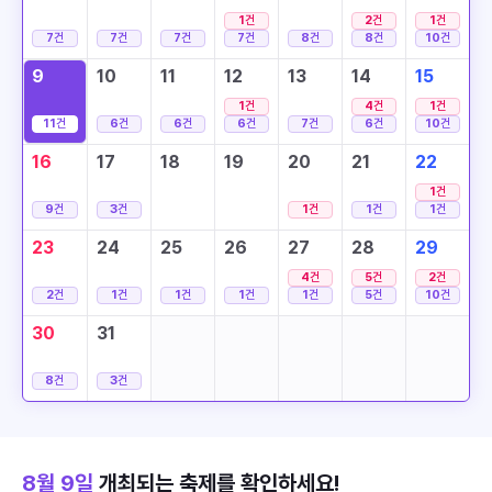
1
건
2
건
1
건
7
건
7
건
7
건
7
건
8
건
8
건
10
건
9
10
11
12
13
14
15
1
건
4
건
1
건
11
건
6
건
6
건
6
건
7
건
6
건
10
건
16
17
18
19
20
21
22
1
건
9
건
3
건
1
건
1
건
1
건
23
24
25
26
27
28
29
4
건
5
건
2
건
2
건
1
건
1
건
1
건
1
건
5
건
10
건
30
31
8
건
3
건
8월 9일
개최되는 축제를 확인하세요!