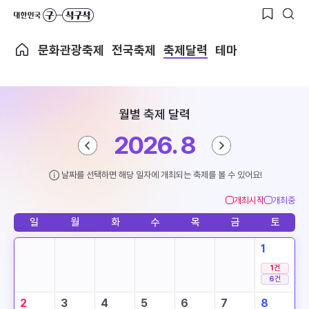
문화관광축제
전국축제
축제달력
테마
월별 축제 달력
2026. 8
날짜를 선택하면 해당 일자에 개최되는 축제를 볼 수 있어요!
개최시작
개최중
일
월
화
수
목
금
토
1
1
건
6
건
2
3
4
5
6
7
8