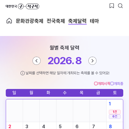
문화관광축제
전국축제
축제달력
테마
월별 축제 달력
2026. 8
날짜를 선택하면 해당 일자에 개최되는 축제를 볼 수 있어요!
개최시작
개최중
일
월
화
수
목
금
토
1
1
건
6
건
2
3
4
5
6
7
8