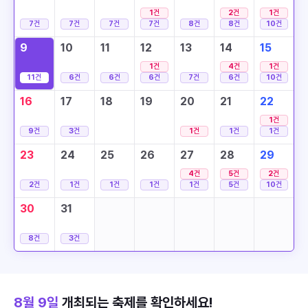
1
건
2
건
1
건
7
건
7
건
7
건
7
건
8
건
8
건
10
건
9
10
11
12
13
14
15
1
건
4
건
1
건
11
건
6
건
6
건
6
건
7
건
6
건
10
건
16
17
18
19
20
21
22
1
건
9
건
3
건
1
건
1
건
1
건
23
24
25
26
27
28
29
4
건
5
건
2
건
2
건
1
건
1
건
1
건
1
건
5
건
10
건
30
31
8
건
3
건
8월 9일
개최되는 축제를 확인하세요!