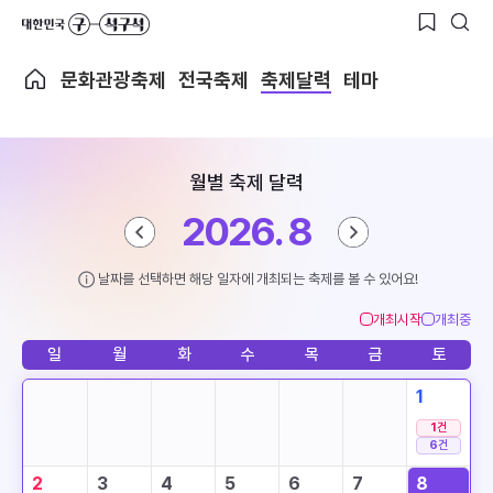
문화관광축제
전국축제
축제달력
테마
월별 축제 달력
2026. 8
날짜를 선택하면 해당 일자에 개최되는 축제를 볼 수 있어요!
개최시작
개최중
일
월
화
수
목
금
토
1
1
건
6
건
2
3
4
5
6
7
8