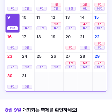
1
건
2
건
1
건
7
건
7
건
7
건
7
건
8
건
8
건
10
건
9
10
11
12
13
14
15
1
건
4
건
1
건
11
건
6
건
6
건
6
건
7
건
6
건
10
건
16
17
18
19
20
21
22
1
건
9
건
3
건
1
건
1
건
1
건
23
24
25
26
27
28
29
4
건
5
건
2
건
2
건
1
건
1
건
1
건
1
건
5
건
10
건
30
31
8
건
3
건
8월 9일
개최되는 축제를 확인하세요!