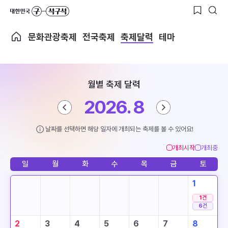
문화관광축제
전국축제
축제달력
테마
월별 축제 달력
2026. 8
날짜를 선택하면 해당 일자에 개최되는 축제를 볼 수 있어요!
개최시작
개최중
일
월
화
수
목
금
토
1
1
건
6
건
2
3
4
5
6
7
8