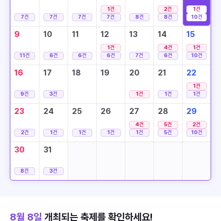
1
건
2
건
1
건
7
건
7
건
7
건
7
건
8
건
8
건
10
건
9
10
11
12
13
14
15
1
건
4
건
1
건
11
건
6
건
6
건
6
건
7
건
6
건
10
건
16
17
18
19
20
21
22
1
건
9
건
3
건
1
건
1
건
1
건
23
24
25
26
27
28
29
4
건
5
건
2
건
2
건
1
건
1
건
1
건
1
건
5
건
10
건
30
31
8
건
3
건
8월 8일
개최되는 축제를 확인하세요!