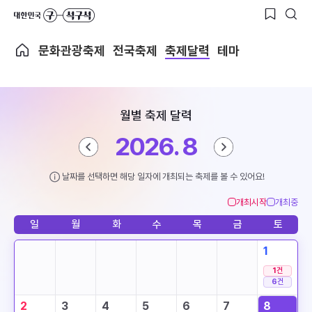
문화관광축제
전국축제
축제달력
테마
월별 축제 달력
2026. 8
날짜를 선택하면 해당 일자에 개최되는 축제를 볼 수 있어요!
개최시작
개최중
일
월
화
수
목
금
토
1
1
건
6
건
2
3
4
5
6
7
8