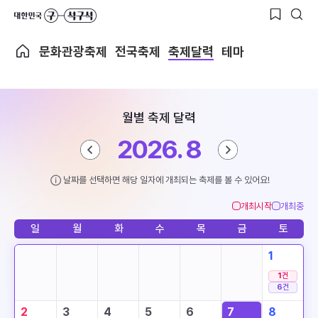
문화관광축제
전국축제
축제달력
테마
월별 축제 달력
2026. 8
날짜를 선택하면 해당 일자에 개최되는 축제를 볼 수 있어요!
개최시작
개최중
일
월
화
수
목
금
토
1
1
건
6
건
2
3
4
5
6
7
8