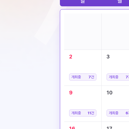
일
월
2
3
개최중
7
건
개최중
7
9
10
개최중
11
건
개최중
6
16
17