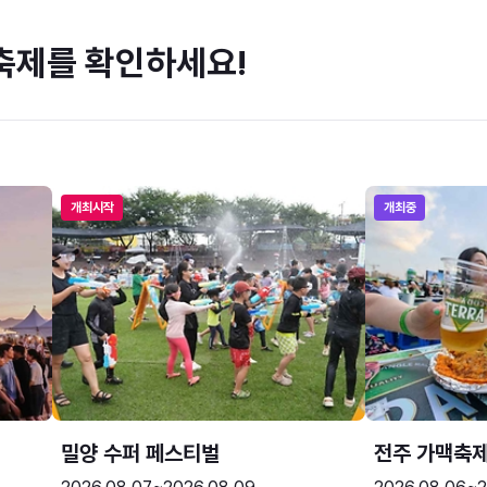
축제를 확인하세요!
개최시작
개최중
밀양 수퍼 페스티벌
전주 가맥축