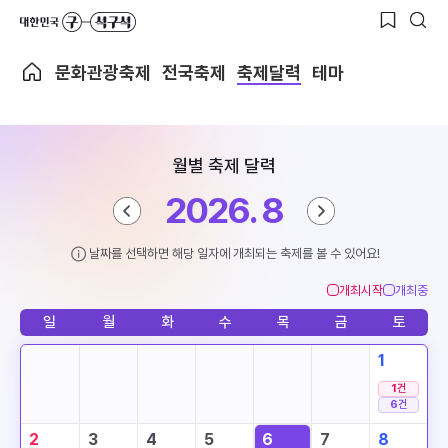
문화관광축제
전국축제
축제달력
테마
월별 축제 달력
2026. 8
날짜를 선택하면 해당 일자에 개최되는 축제를 볼 수 있어요!
개최시작
개최중
일
월
화
수
목
금
토
1
1
건
6
건
2
3
4
5
6
7
8