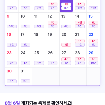
1
건
1
건
2
건
7
건
7
건
7
건
7
건
8
건
9
건
11
건
9
10
11
12
13
14
15
1
건
4
건
1
건
10
건
5
건
5
건
5
건
6
건
5
건
9
건
16
17
18
19
20
21
22
1
건
1
건
9
건
3
건
1
건
1
건
2
건
23
24
25
26
27
28
29
4
건
5
건
2
건
3
건
1
건
1
건
1
건
1
건
5
건
10
건
30
31
8
건
3
건
8월 6일
개최되는 축제를 확인하세요!