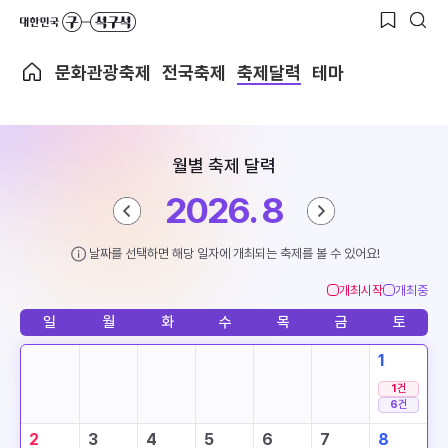
문화관광축제
전국축제
축제달력
테마
월별 축제 달력
2026. 8
날짜를 선택하면 해당 일자에 개최되는 축제를 볼 수 있어요!
개최시작
개최중
일
월
화
수
목
금
토
1
1
건
6
건
2
3
4
5
6
7
8