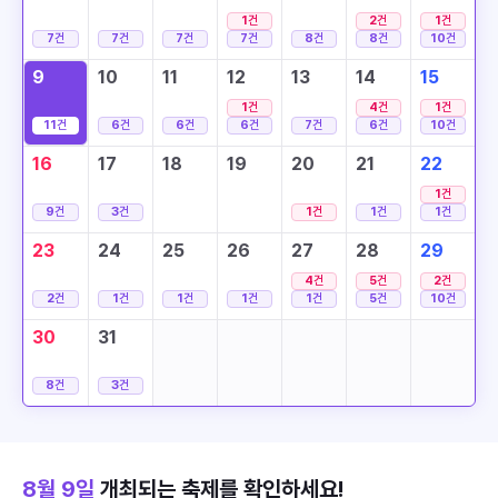
1
건
2
건
1
건
7
건
7
건
7
건
7
건
8
건
8
건
10
건
9
10
11
12
13
14
15
1
건
4
건
1
건
11
건
6
건
6
건
6
건
7
건
6
건
10
건
16
17
18
19
20
21
22
1
건
9
건
3
건
1
건
1
건
1
건
23
24
25
26
27
28
29
4
건
5
건
2
건
2
건
1
건
1
건
1
건
1
건
5
건
10
건
30
31
8
건
3
건
8월 9일
개최되는 축제를 확인하세요!