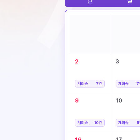
일
월
2
3
개최중
7
건
개최중
7
9
10
개최중
10
건
개최중
5
16
17