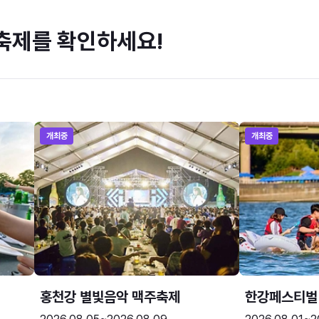
축제를 확인하세요!
개최중
개최중
홍천강 별빛음악 맥주축제
한강페스티벌