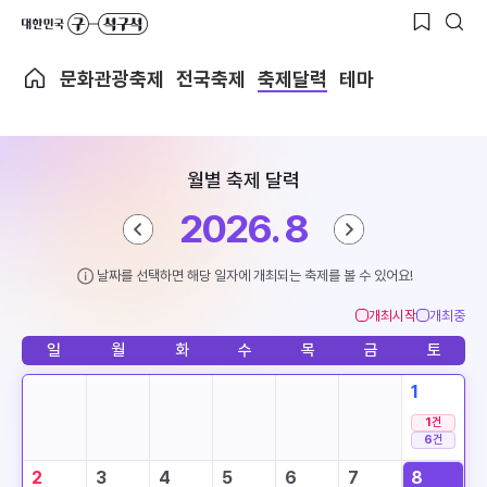
문화관광축제
전국축제
축제달력
테마
월별 축제 달력
2026. 8
날짜를 선택하면 해당 일자에 개최되는 축제를 볼 수 있어요!
개최시작
개최중
일
월
화
수
목
금
토
1
1
건
6
건
2
3
4
5
6
7
8