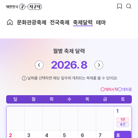
문화관광축제
전국축제
축제달력
테마
월별 축제 달력
2026. 8
날짜를 선택하면 해당 일자에 개최되는 축제를 볼 수 있어요!
개최시작
개최중
일
월
화
수
목
금
토
1
1
건
6
건
2
3
4
5
6
7
8