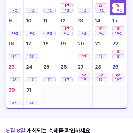
1
건
2
건
1
건
7
건
7
건
7
건
7
건
8
건
8
건
10
건
9
10
11
12
13
14
15
1
건
4
건
1
건
11
건
6
건
6
건
6
건
7
건
6
건
10
건
16
17
18
19
20
21
22
1
건
9
건
3
건
1
건
1
건
1
건
23
24
25
26
27
28
29
4
건
5
건
2
건
2
건
1
건
1
건
1
건
1
건
5
건
10
건
30
31
8
건
3
건
8월 8일
개최되는 축제를 확인하세요!