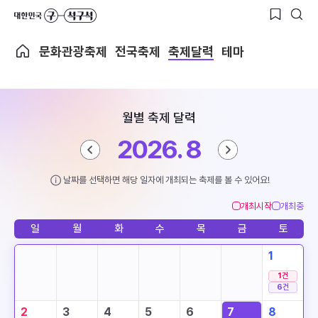
문화관광축제
전국축제
축제달력
테마
월별 축제 달력
2026. 8
날짜를 선택하면 해당 일자에 개최되는 축제를 볼 수 있어요!
개최시작
개최중
일
월
화
수
목
금
토
1
1
건
6
건
2
3
4
5
6
7
8