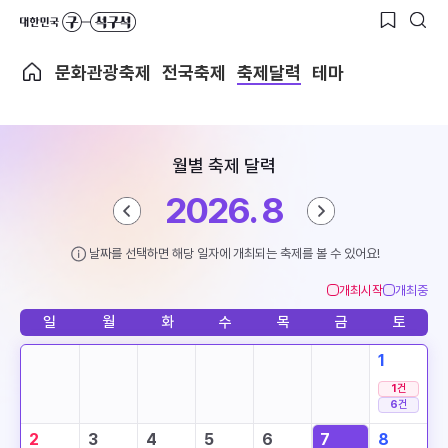
문화관광축제
전국축제
축제달력
테마
월별 축제 달력
2026. 8
날짜를 선택하면 해당 일자에 개최되는 축제를 볼 수 있어요!
개최시작
개최중
일
월
화
수
목
금
토
1
1
건
6
건
2
3
4
5
6
7
8