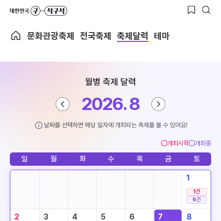
문화관광축제
전국축제
축제달력
테마
월별 축제 달력
2026. 8
날짜를 선택하면 해당 일자에 개최되는 축제를 볼 수 있어요!
개최시작
개최중
일
월
화
수
목
금
토
1
1
건
6
건
2
3
4
5
6
7
8