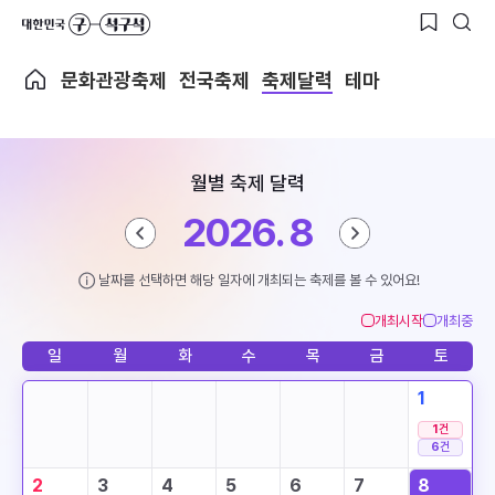
문화관광축제
전국축제
축제달력
테마
월별 축제 달력
2026. 8
날짜를 선택하면 해당 일자에 개최되는 축제를 볼 수 있어요!
개최시작
개최중
일
월
화
수
목
금
토
1
1
건
6
건
2
3
4
5
6
7
8