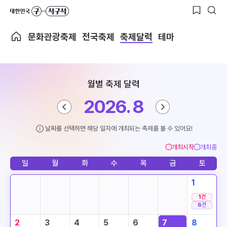
문화관광축제
전국축제
축제달력
테마
월별 축제 달력
2026. 8
날짜를 선택하면 해당 일자에 개최되는 축제를 볼 수 있어요!
개최시작
개최중
일
월
화
수
목
금
토
1
1
건
6
건
2
3
4
5
6
7
8