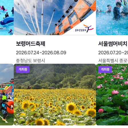
보령머드축제
서울썸머비치
2026.07.24~2026.08.09
2026.07.20~2
충청남도 보령시
서울특별시 종로
개최중
개최중