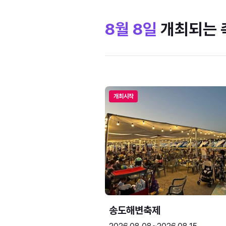
8월 8일
개최되는 
개최시작
송도해변축제