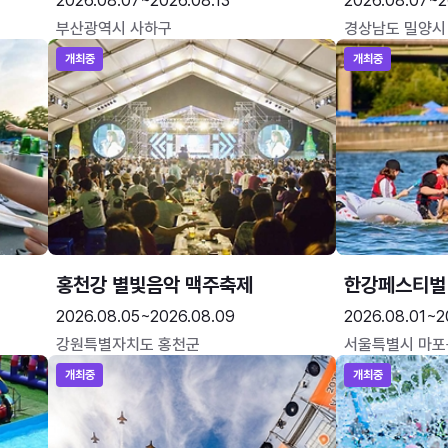
2026.08.07~2026.08.13
2026.08.07~2
부산광역시 사하구
경상남도 밀양시
개최중
개최중
홍천강 별빛음악 맥주축제
한강페스티벌
2026.08.05~2026.08.09
2026.08.01~2
강원특별자치도 홍천군
서울특별시 마포
개최중
개최중