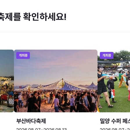
축제를 확인하세요!
개최중
개최중
부산바다축제
밀양 수퍼 페