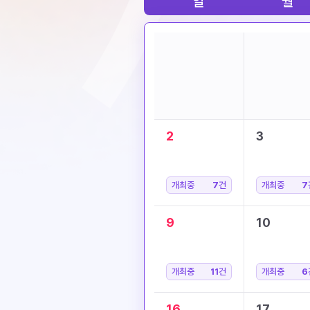
일
월
2
3
개최중
7
건
개최중
7
9
10
개최중
11
건
개최중
6
16
17