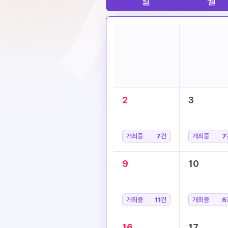
일
월
2
3
개최중
7
건
개최중
7
9
10
개최중
11
건
개최중
6
16
17