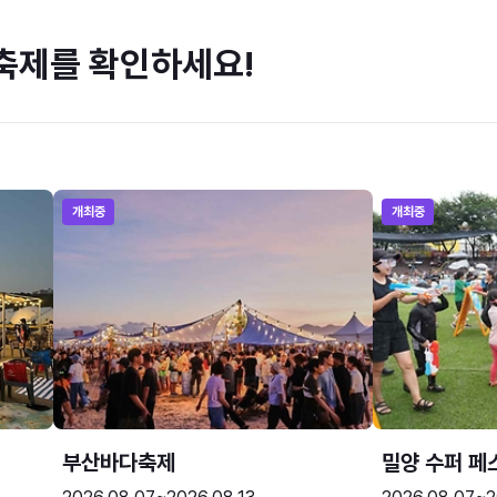
축제를 확인하세요!
개최중
개최중
부산바다축제
밀양 수퍼 페