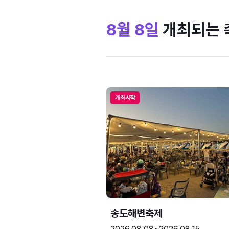
8월 8일
개최되는 
개최시작
송도해변축제