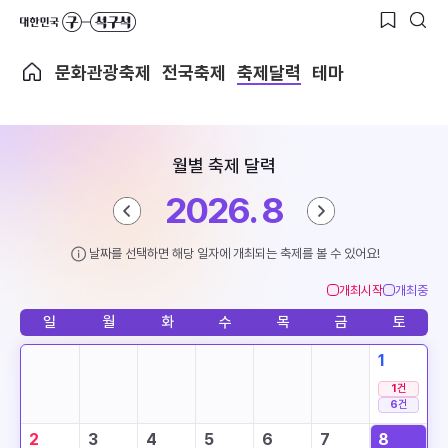
문화관광축제
전국축제
축제달력
테마
월별 축제 달력
2026. 8
날짜를 선택하면 해당 일자에 개최되는 축제를 볼 수 있어요!
개최시작
개최중
일
월
화
수
목
금
토
1
1
건
6
건
2
3
4
5
6
7
8