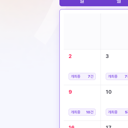
일
월
2
3
개최중
7
건
개최중
7
9
10
개최중
10
건
개최중
5
16
17