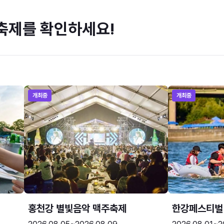
축제를 확인하세요!
개최중
개최중
홍천강 별빛음악 맥주축제
한강페스티벌