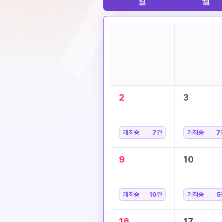
일
월
2
3
개최중
7
건
개최중
7
9
10
개최중
10
건
개최중
5
16
17