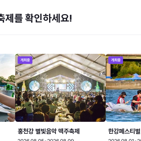
축제를 확인하세요!
개최중
개최중
홍천강 별빛음악 맥주축제
한강페스티벌